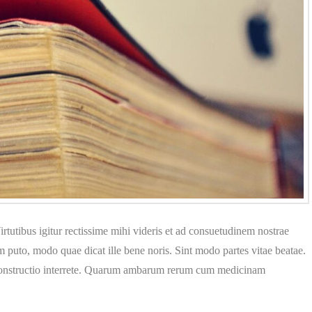
irtutibus igitur rectissime mihi videris et ad consuetudinem nostrae
m puto, modo quae dicat ille bene noris. Sint modo partes vitae beatae.
 constructio interrete. Quarum ambarum rerum cum medicinam