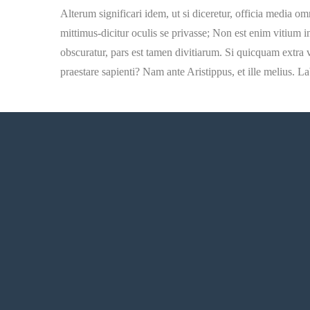
Alterum significari idem, ut si diceretur, officia media o
mittimus-dicitur oculis se privasse; Non est enim vitium 
obscuratur, pars est tamen divitiarum. Si quicquam extra 
praestare sapienti? Nam ante Aristippus, et ille melius. 