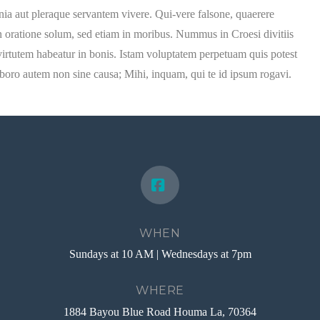
mnia aut pleraque servantem vivere. Qui-vere falsone, quaerere
in oratione solum, sed etiam in moribus. Nummus in Croesi divitiis
virtutem habeatur in bonis. Istam voluptatem perpetuam quis potest
Laboro autem non sine causa; Mihi, inquam, qui te id ipsum rogavi.
Facebook
WHEN
Sundays at 10 AM | Wednesdays at 7pm
WHERE
1884 Bayou Blue Road Houma La, 70364